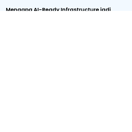
Mengapa AI-Ready Infrastructure jadi
Fondasi Utama Enterprise di Era Modern?
31/07/2026
Agentic Enterprise, Masa Depan Cara Kerja
Perusahaan
30/07/2026
Kenali Homogeneous Database Migration:
Langkah Strategis Membangun Fondasi
Data untuk AI
29/06/2026