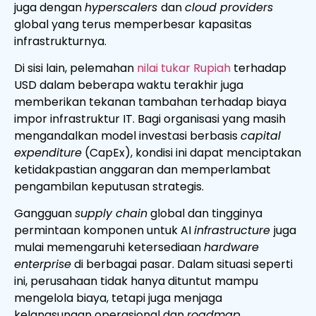
juga dengan
hyperscalers
dan
cloud providers
global yang terus memperbesar kapasitas
infrastrukturnya.
Di sisi lain, pelemahan
nilai tukar Rupiah
terhadap
USD dalam beberapa waktu terakhir juga
memberikan tekanan tambahan terhadap biaya
impor infrastruktur IT. Bagi organisasi yang masih
mengandalkan model investasi berbasis
capital
expenditure
(CapEx), kondisi ini dapat menciptakan
ketidakpastian anggaran dan memperlambat
pengambilan keputusan strategis.
Gangguan
supply chain
global dan tingginya
permintaan komponen untuk AI
infrastructure
juga
mulai memengaruhi ketersediaan
hardware
enterprise
di berbagai pasar. Dalam situasi seperti
ini, perusahaan tidak hanya dituntut mampu
mengelola biaya, tetapi juga menjaga
kelangsungan operasional dan
roadmap