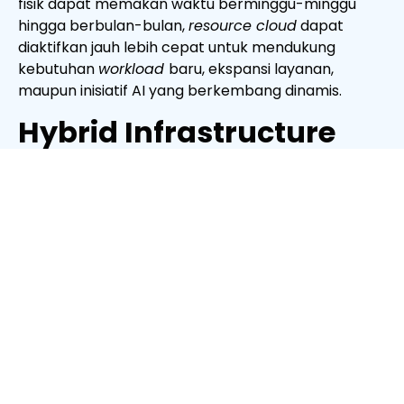
fisik dapat memakan waktu berminggu-minggu
hingga berbulan-bulan,
resource cloud
dapat
diaktifkan jauh lebih cepat untuk mendukung
kebutuhan
workload
baru, ekspansi layanan,
maupun inisiatif AI yang berkembang dinamis.
Hybrid Infrastructure
Membantu Mengurangi
Risiko Supply Chain
Ketika
supply chain
global mengalami tekanan,
perusahaan yang sepenuhnya bergantung pada
hardware
fisik akan merasakan dampaknya secara
langsung. Sebaliknya, organisasi yang telah
membangun fondasi
cloud
atau
hybrid
infrastructure
cenderung memiliki fleksibilitas yang
lebih baik dalam menjaga operasional tetap
berjalan.