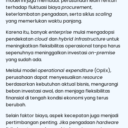
model ini juga membuat perusahaan lebih rentan
terhadap fluktuasi biaya
procurement
,
keterlambatan pengadaan, serta siklus
scaling
yang memerlukan waktu panjang.
Karena itu, banyak
enterprise
mulai mengadopsi
pendekatan
cloud
dan
hybrid infrastructure
untuk
meningkatkan fleksibilitas operasional tanpa harus
sepenuhnya meninggalkan investasi
on-premise
yang sudah ada.
Melalui model
operational expenditure
(OpEx),
perusahaan dapat menyesuaikan
resource
berdasarkan kebutuhan aktual bisnis, mengurangi
beban investasi awal, dan menjaga fleksibilitas
finansial di tengah kondisi ekonomi yang terus
berubah.
Selain faktor biaya, aspek kecepatan juga menjadi
pertimbangan penting. Jika pengadaan
hardware