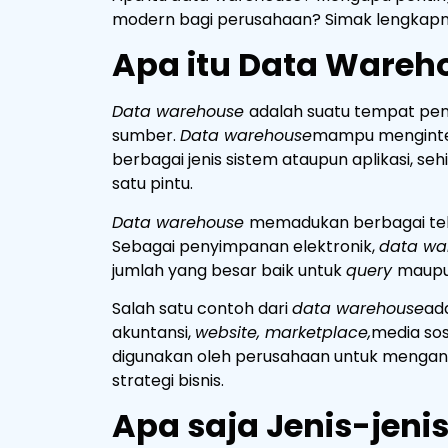
modern bagi perusahaan? Simak lengkapnya 
Apa itu Data Wareh
Data warehouse
adalah suatu tempat pen
sumber.
Data warehouse
mampu menginteg
berbagai jenis sistem ataupun aplikasi, 
satu pintu.
Data warehouse
memadukan berbagai te
Sebagai penyimpanan elektronik,
data wa
jumlah yang besar baik untuk
query
maupun
Salah satu contoh dari
data warehouse
ad
akuntansi,
website, marketplace,
media sosi
digunakan oleh perusahaan untuk mengan
strategi bisnis.
Apa saja Jenis-jen